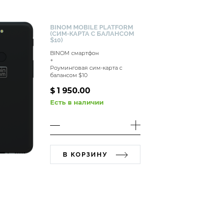
BINOM MOBILE PLATFORM
(СИМ-КАРТА С БАЛАНСОМ
$10)
BINOM смартфон
+
Роуминговая сим-карта с
балансом $10
$
1 950.00
Есть в наличии
В КОРЗИНУ