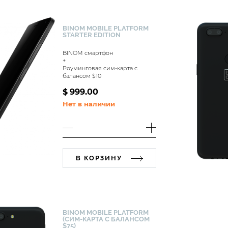
BINOM MOBILE PLATFORM
STARTER EDITION
BINOM смартфон
+
Роуминговая сим-карта с
балансом $10
$
999.00
Нет в наличии
В КОРЗИНУ
BINOM MOBILE PLATFORM
(СИМ-КАРТА С БАЛАНСОМ
$75)