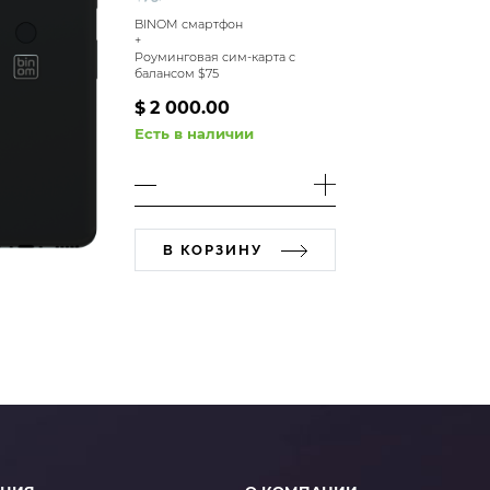
BINOM смартфон
+
Роуминговая сим-карта с
балансом $75
$
2 000.00
Есть в наличии
В КОРЗИНУ