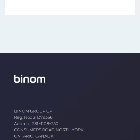
BINOM GROUP GP
Reg. No.: 311379366
Address: 281−1108−250
CONSUMERS ROAD NORTH YORK,
ONTARIO, CANADA